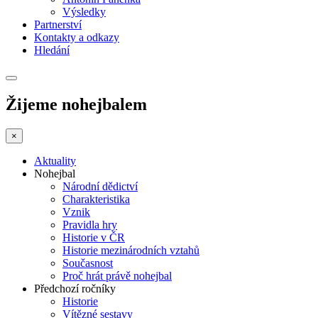
Výsledky
Partnerství
Kontakty a odkazy
Hledání
Žijeme nohejbalem
×
Aktuality
Nohejbal
Národní dědictví
Charakteristika
Vznik
Pravidla hry
Historie v ČR
Historie mezinárodních vztahů
Současnost
Proč hrát právě nohejbal
Předchozí ročníky
Historie
Vítězné sestavy