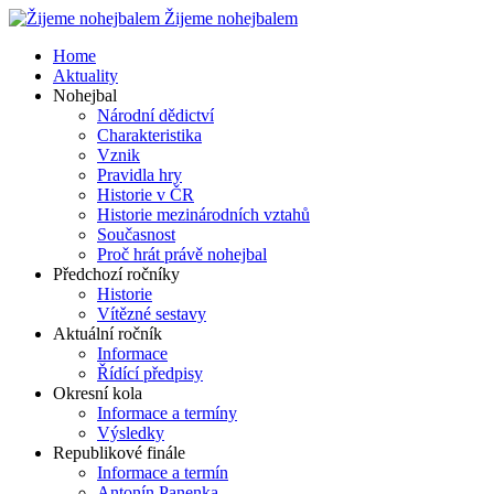
Žijeme nohejbalem
Home
Aktuality
Nohejbal
Národní dědictví
Charakteristika
Vznik
Pravidla hry
Historie v ČR
Historie mezinárodních vztahů
Současnost
Proč hrát právě nohejbal
Předchozí ročníky
Historie
Vítězné sestavy
Aktuální ročník
Informace
Řídící předpisy
Okresní kola
Informace a termíny
Výsledky
Republikové finále
Informace a termín
Antonín Panenka