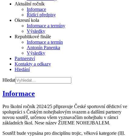
Aktuální ročník
Informace
Řídící předpisy
Okresní kola
Informace a termíny
Výsledky
Republikové finále
Informace a termín
Antonín Panenka
Výsledky
Partnerství
Kontakty a odkazy
Hledání
Hledat
Informace
Pro školní ročník 2024/25 připravuje České sportovní dědictví ve
spolupráci s Českým nohejbalovým svazem a dalšími partnery
novou soutěž, určenou všem vyznavačům nohejbalu v rámci
základních škol. Nese název ŽIJEME NOHEJBALEM.
Soutěž bude vypsána pro disciplínu trojic, věková kategorie (III.