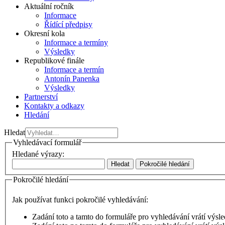
Aktuální ročník
Informace
Řídící předpisy
Okresní kola
Informace a termíny
Výsledky
Republikové finále
Informace a termín
Antonín Panenka
Výsledky
Partnerství
Kontakty a odkazy
Hledání
Hledat
Vyhledávací formulář
Hledané výrazy:
Hledat
Pokročilé hledání
Pokročilé hledání
Jak používat funkci pokročilé vyhledávání:
Zadání
toto a tamto
do formuláře pro vyhledávání vrátí výsledky