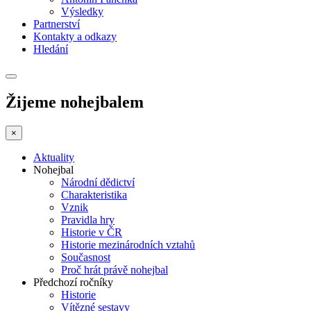
Výsledky
Partnerství
Kontakty a odkazy
Hledání
Žijeme nohejbalem
×
Aktuality
Nohejbal
Národní dědictví
Charakteristika
Vznik
Pravidla hry
Historie v ČR
Historie mezinárodních vztahů
Současnost
Proč hrát právě nohejbal
Předchozí ročníky
Historie
Vítězné sestavy