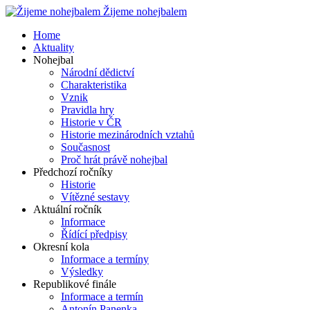
Žijeme nohejbalem
Home
Aktuality
Nohejbal
Národní dědictví
Charakteristika
Vznik
Pravidla hry
Historie v ČR
Historie mezinárodních vztahů
Současnost
Proč hrát právě nohejbal
Předchozí ročníky
Historie
Vítězné sestavy
Aktuální ročník
Informace
Řídící předpisy
Okresní kola
Informace a termíny
Výsledky
Republikové finále
Informace a termín
Antonín Panenka