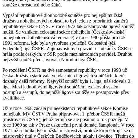
soutěže dorostenců nebo žáků.
Vypsání republikové dlouhodobé soutěže pro nejlepší mužská
družstva nohejbalových oblastí, to byl jeden z prioritních záměrů
republikové sekce ČNS. V roce 1972 tak odstartovala ligová soutěž
mužů. Se vznikem celostátní sekce nohejbalu (Československá
nohejbalovo-fotbaltenisová federace) v roce 1990 přišla pro rok
1991 reforma, kde byla vytvořena společná Celostátní (též
Federální) liga ČSFR. Zajímavostí byla pravidla – utkání v ČSR se
hrála podle českých, v SSR podle mezinárodních pravidel. Druhou
nejvyšší soutěž představovala Národní liga ČSR.
Po rozdělení ČSFR na dvě samostatné republiky v roce 1993 už
česká družstva startovala ve vlastních ligových soutěžích, které
doznaly další reformy. Nejvyšší soutěží byla 1. liga, následovala 2.
liga. Mezi jednotlivými ligovými soutěžemi existoval systém
postupů a sestupů, do nejnižší ligové soutěže se postupovalo přes
kvalifikace.
Už v roce 1968 začala při neexistenci republikové sekce Komise
nohejbalu MV ČSTV Praha připravovat 1. přebor ČSSR mužů
(mistrovství ČSSR), jehož termín se ale posunul o rok později. V
roce 1969 se tak v Praze uskutečnil první domácí šampionát. V roce
1971 už se hrála dvě mužská mistrovství, protože kromě trojic se o
mistrovský titul v Českých Budějovicích utkaly i dvojice. Třetím do