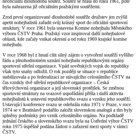
neoficiální dlouhodobá soutěž. Soutěž se hrála do roku 1961, poté
byla nahrazena již oficiálním pražskými soutěžemi.
Zrod první organizované dlouhodobé soutěže družstev jen zvýšil
apetit nohejbalistů zařadit svůj krásný sport do oficiální sportovní
struktury. V roce 1961 byla ustavena Komise nohejbalu Městského
výboru ČSTV Praha. Pražský vzor inspiroval další nohejbalové
oblasti, kde začaly vnikat okresní a od roku 1969 krajské komise
nohejbalu.
V roce 1968 byl z hnutí cítit silný zájem o vytvoření soutěží vyššího
řádu a plnohodnotném uznání nohejbalu republikovými orgány
sportovní střešní organizace. Vpád sovětských vojsk do republiky
však tyto snahy odložil. O rok později se situace v republice
stabilizovala a po federalizaci ze stávajícího celostátního ČSTV na
čas vznikly dvě střešní republikové organizace – Česká
tělovýchovná organizace a její slovenský protějšek. Se změnou
sportovní struktury na svazové uspořádání přišla i další aktivita
nohejbalistů k ustavení republikového svazu a vzniku jeho soutěží.
Ustavující konference svazu se odehrála roku 1971 v Praze, v roce
1974 se v Bratislavě podařilo založit slovenskou analogii a tím byly
splněny podmínky pro vznik celostátního orgánu. Na podkladě
jednání českého a slovenského svazu byla na Ústřední výbor ČSTV
roku 1975 úspěšně podána žádost o zařazení mezi sporty v rámci
ČSTV.