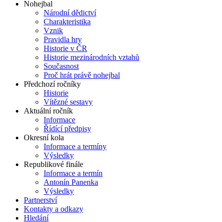
Nohejbal
Národní dědictví
Charakteristika
Vznik
Pravidla hry
Historie v ČR
Historie mezinárodních vztahů
Současnost
Proč hrát právě nohejbal
Předchozí ročníky
Historie
Vítězné sestavy
Aktuální ročník
Informace
Řídící předpisy
Okresní kola
Informace a termíny
Výsledky
Republikové finále
Informace a termín
Antonín Panenka
Výsledky
Partnerství
Kontakty a odkazy
Hledání