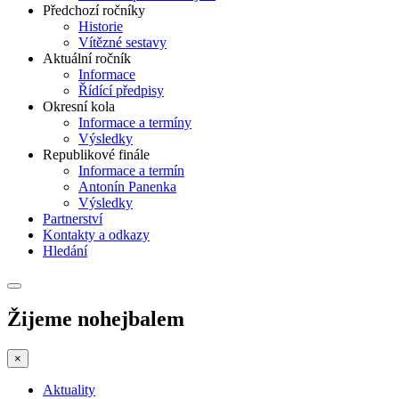
Předchozí ročníky
Historie
Vítězné sestavy
Aktuální ročník
Informace
Řídící předpisy
Okresní kola
Informace a termíny
Výsledky
Republikové finále
Informace a termín
Antonín Panenka
Výsledky
Partnerství
Kontakty a odkazy
Hledání
Žijeme nohejbalem
×
Aktuality