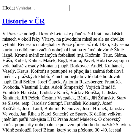
Hledat
Historie v ČR
V Praze se nohejbal kromě Letenské pláně začal hrát i na dalších
místech v okolí řeky Vltavy, na původním místě se ale na chvilku
vytratil. Renesanci nohejbalu v Praze přinesl až rok 1935, kdy se na
kurtu na odbíjenou začíná nohejbal hrát na známé plovárně Žluté
lázně. Kromě méně známých fotbalistů (mj. Kožmín, Tauc, Sláma,
Háša, Kubát, Kalina, Mašek, Engl, Houra, Pavel, Hůla) se zapojili i
volejbalisté z osady Montana (např. Borkovec, Anděl, Kulhánek,
Veselý, Kraus, Kofroň) a postupně se připojila i známá fotbalová
jména z pražských klubů. Z nich nohejbalu v té době holdovali
např. Emil Seifert, Josef Čapek, Antonín Razesberger, František
Svoboda, Vlastimil Luka, Adolf Šimperský, Vojtěch Bradáč,
František Habásko, Ladislav Kareš, Václav Bouška, Ladislav
Šimůnek, Jiří Pešek, Čestmír Vycpálek, Bártík, Jiří Žďárský, Starý
ze Slavie, resp. Jaroslav Štumpf, František Kolenatý, Josef
Košťálek, Josef Ludl, Bohumil Klenovec, Josef Hronek, Jaroslav
Vejvoda, Jan Říha a Karel Senecký ze Sparty. K dalším velkým
jménům patřil hokejista LTC Praha Josef Maleček. O obrovský
nárůst popularity nohejbalu se po svém příchodu do pražské Slavie z
Vídně zasloužil Josef Bican, který se na přelomu 30.-40. let stal