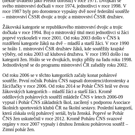
(někde uváděno jako Přebor dorostu) v roce 1971. Dvojkaři se
svého mistrovství dočkali v roce 1974, jednotlivci v roce 1998. V
roce 1987 byly pro dorostence vypsány dvě nové federální soutěže
– mistrovství ČSSR dvojic a trojic a mistrovství ČSSR družstev.
Žákovská kategorie se republikového mistrovství dvojic a trojic
dočkala v roce 1994. Boj o mistrovský titul mezi jednotlivci si žáci
poprvé vyzkoušeli v roce 2001. Od roku 2003 došlo v ČNS k
rozdělení kategorie žáků na dvě – mladší a starší žáci. V roce 1990
se hrálo 1. mistrovství ČSR družstev žáků, kde soutěžily krajské
výběry, od roku 2003 už klubová družstva. V roce 1993 došlo i na
kategorii žen. Hrálo se ve dvojkách, trojky přišly na řadu roku 1998.
Jednotlivkyně se do programu mistrovství ČR zařadily roku 2002.
Od roku 2006 se v těchto kategoriích začaly konat pohárové
soutěže. První ročník Poháru ČNS napsali dorostenci/dorostenky a
žáci/žačky v roce 2006. Od roku 2014 se Pohár ČNS hrál ve dvou
žákovských kategoriích – mladší žáci a starší žáci. Kromě
oddílových pohárových soutěží mládeže ČNS v letech 2006-09
vypsal i Pohár ČNS základních škol, zacílený s podporou Asociace
školních sportovních klubů ČR na školní sestavy. Poslední kategorií,
která získala svůj pohárový seriál, byla ženská. Poprvé se Pohár
ČNS žen uskutečnil v roce 2012. Kromě Poháru ČNS svazové
orgány v roce 2007 vypsaly i druhou ženskou pohárovou soutěž –
Zimní pohár žen.