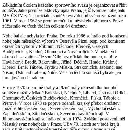
Základním úkolem každého sportovního svazu je organizovat a řídit
soutěže. Jako první se taktovky ujala Praha, jejíž Komise nohejbalu
MV ČSTV začala oficiální soutěže vytvářet od svého založení roku
1961. V roce 1962 se prvního ročníku městského přeboru v Praze
zúčastnilo ve třech třídách celkem 64 družstev.
Nohejbal ale nebyla jen Praha. Do roku 1966 se hrálo pod komisemi
nohejbalu městských výborů v Ostravě a Plzni, resp. pod komisemi
okresních výborů v Příbrami, Náchodě, Přerově, Českých
Budějovicích, Kladně, Olomouci a Novém Jičíně. V některých
okresech se zatím stále soutěžilo bez oficiálního puncu, např. v
Havlíčkově Brodě, Rakovníku, Jičíně, Děčíně, Hradci Králové,
Liberci, Brně, Táboře, Frýdku-Místku, Strakonicích, Jablonci nad
Nisou, Ústí nad Labem, Nitře. Většina těchto soutěží byla ale jen
turnajového charakteru.
V roce 1970 se kromě Prahy a Plzně hrály okresní dlouhodobé
soutěže mužů v Mladé Boleslavi, Náchodě, Liberci, Ústí nad Orlicí,
Chomutově, Českých Budějovicích, Kroměříži, Písku, Táboře a
Přerově. V roce 1973 se poprvé odehrál krajský přebor družstev
mužů v Jihočeském kraji, Severočeském kraji, Východočeském,
Západočeském, Středočeském, Severomoravském kraji. V
Jihomoravském kraji se hrálo od roku 1974. Zvláštní postavení měl
Městský svaz nohejbalu v Praze. Už v 70. letech se v řadě krajů
začaly hrát i jednorázové krajské soutěže dvojic a trojic a také