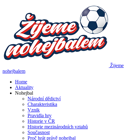
Žijeme
nohejbalem
Home
Aktuality
Nohejbal
Národní dědictví
Charakteristika
Vznik
Pravidla hry
Historie v ČR
Historie mezinárodních vztahů
Současnost
Proč hrát právě nohejbal