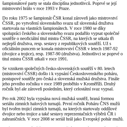
šampionátové party se stala disciplína jednotlivců. Poprvé se její
mistrovství hrálo v roce 1993 v Praze.
Do roku 1975 se šampionát ČSR konal zároveň jako mistrovství
ČSSR, po vytvoření slovenského svazu už slovenská družstva
startovala na vlastních šampionátech. V roce 1980 se díky
spolupráci českého a slovenského svazu podařilo vypsat společné
soutěže o neoficiální titul mistra ČSSR, na kterých se utkala tři
nejlepší družstva, resp. sestavy z republikových soutěží. Už s
oficiálním puncem se konala mistrovství ČSSR v letech 1987-92
(dvojice a trojice), resp. 1987-90 (družstva). Jednotlivci se poprvé o
titul mistra ČSSR utkali v roce 1991.
Se vznikem společných česko-slovenských soutěží v 80. letech
(mistrovství ČSSR) došlo i k vypsání Československého poháru,
postupové soutěže pro česká a slovenská mužská družstva. Finále
jeho prvního ročníku v roce 1989 proběhlo v Kroměříži. Druhý
ročník byl ale zároveň posledním, který celostátní svaz vypsal.
Pro rok 2002 byla vypsána nová mužská soutěž, hraná formou
seriálu zimních halových turnajů. První ročník Poháru ČNS mužů
byl tvořen trojicí zimních turnajů, na kterých startovaly oddílové
dvojice nebo trojice a také sestavy reprezentačních výběrů ČR i
zahraničních. V roce 2008 se seriál hrál jako Evropský pohár mužů.