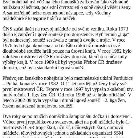
Byť nohejbal má většina jeho fanoušků zafixován jako výhradně
mužskou záležitost, poslední čtvrtstoletí o sobě dávají vědět i ženy.
A samozřejmě nelze opomenout nástupce, tedy všechny
mládežnické kategorie hráčů a hráček.
ČNS začal tlačit na rozvoj mládeže od svého vzniku. Roku 1973
došlo k založení ligové soutěže pro dorostence. Byť termín „liga“
byl nadnesený, soutěž sestávala z turnajů dvojic a trojic. V roce
1976 byla liga ukončena a od dalšího roku už dorostenci své
dlouhodobé soutěže hráli pouze na úrovni krajů. V roce 1982 bylo
založeno mistrovství ČSR družstev dorostu, kterého se účastnily
výběry krajů. V roce 1989 už byl vypsán Přebor ČR družstev
dorostu, což byla standardní ligová soutěž.
Předvojem ženského nohejbalu bylo meziměstské utkání Pardubice
– Praha, konané v roce 1982. O 11 let později už ženy hrály své
první mistrovství ČR. Teprve v roce 1997 byl vypsán zkušební, tzv.
nultý ročník 1. ligy žen ČR. Od roku 1998 už se hrálo oficiálně. V
letech 2002-09 byla vypsána i druhá ligová soutěž – 2. liga žen,
časem nahrazená turnajovou soutěží.
Dva roky se po mužích domácího šampionátu dočkali i dorostenci.
Vůbec první republikovou svazovou akcí na poli mládeže bylo 1.
mistrovství ČSR trojic škol, učilišť, učňovských škol, domovů
mládeže, tělovýchovných jednot a základních organizací SSM