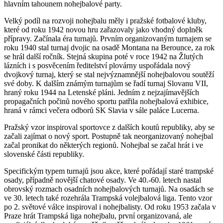
hlavním tahounem nohejbalové party.
Velký podíl na rozvoji nohejbalu měly i pražské fotbalové kluby,
které od roku 1942 novou hru zařazovaly jako vhodný doplněk
přípravy. Začínala éra turnajů. Prvním organizovaným turnajem se
roku 1940 stal turnaj dvojic na osadě Montana na Berounce, za rok
se hrál další ročník. Stejná skupina poté v roce 1942 na Žlutých
lázních i s posvěcením ředitelství plovárny uspořádala nový
dvojkový turnaj, který se stal nejvýznamnější nohejbalovou soutěží
své doby. K dalším známým turnajům se řadí turnaj Slovanu VII,
hraný roku 1944 na Letenské pláni. Jedním z nejzajímavějších
propagačních počinů nového sportu patřila nohejbalová exhibice,
hraná v rámci večera odborů SK Slavia v sále paláce Lucerna.
Pražský vzor inspiroval sportovce z dalších koutů republiky, aby se
začali zajímat o nový sport. Postupně tak neorganizovaný nohejbal
začal pronikat do některých regionů. Nohejbal se začal hrát i ve
slovenské části republiky.
Specifickým typem turnajů jsou akce, které pořádají staré trampské
osady, případně novější chatové osady. Ve 40.-60. letech nastal
obrovský rozmach osadních nohejbalových turnajů. Na osadách se
ve 30. letech také rozehrála Trampská volejbalová liga. Tento vzor
po 2. světové válce inspiroval i nohejbalisty. Od roku 1953 začala v
Praze hrát Trampská liga nohejbalu, první organizovaná, ale