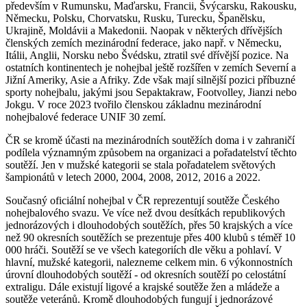
především v Rumunsku, Maďarsku, Francii, Švýcarsku, Rakousku,
Německu, Polsku, Chorvatsku, Rusku, Turecku, Španělsku,
Ukrajině, Moldávii a Makedonii. Naopak v některých dřívějších
členských zemích mezinárodní federace, jako např. v Německu,
Itálii, Anglii, Norsku nebo Švédsku, ztratil své dřívější pozice. Na
ostatních kontinentech je nohejbal ještě rozšířen v zemích Severní a
Jižní Ameriky, Asie a Afriky. Zde však mají silnější pozici příbuzné
sporty nohejbalu, jakými jsou Sepaktakraw, Footvolley, Jianzi nebo
Jokgu. V roce 2023 tvořilo členskou základnu mezinárodní
nohejbalové federace UNIF 30 zemí.
ČR se kromě účasti na mezinárodních soutěžích doma i v zahraničí
podílela významným způsobem na organizaci a pořadatelství těchto
soutěží. Jen v mužské kategorii se stala pořadatelem světových
šampionátů v letech 2000, 2004, 2008, 2012, 2016 a 2022.
Současný oficiální nohejbal v ČR reprezentují soutěže Českého
nohejbalového svazu. Ve více než dvou desítkách republikových
jednorázových i dlouhodobých soutěžích, přes 50 krajských a více
než 90 okresních soutěžích se prezentuje přes 400 klubů s téměř 10
000 hráči. Soutěží se ve všech kategoriích dle věku a pohlaví. V
hlavní, mužské kategorii, nalezneme celkem min. 6 výkonnostních
úrovní dlouhodobých soutěží - od okresních soutěží po celostátní
extraligu. Dále existují ligové a krajské soutěže žen a mládeže a
soutěže veteránů. Kromě dlouhodobých fungují i jednorázové