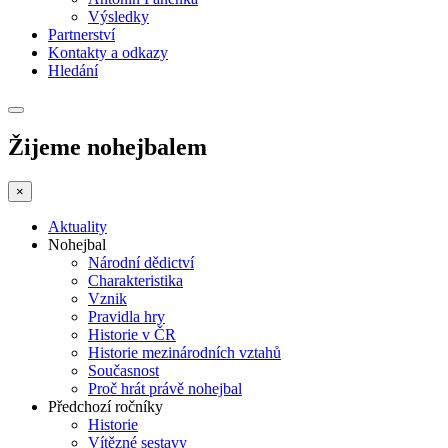
Výsledky
Partnerství
Kontakty a odkazy
Hledání
Žijeme nohejbalem
×
Aktuality
Nohejbal
Národní dědictví
Charakteristika
Vznik
Pravidla hry
Historie v ČR
Historie mezinárodních vztahů
Současnost
Proč hrát právě nohejbal
Předchozí ročníky
Historie
Vítězné sestavy