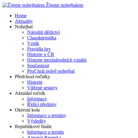
Žijeme nohejbalem
Home
Aktuality
Nohejbal
Národní dědictví
Charakteristika
Vznik
Pravidla hry
Historie v ČR
Historie mezinárodních vztahů
Současnost
Proč hrát právě nohejbal
Předchozí ročníky
Historie
Vítězné sestavy
Aktuální ročník
Informace
Řídící předpisy
Okresní kola
Informace a termíny
Výsledky
Republikové finále
Informace a termín
Antonín Panenka