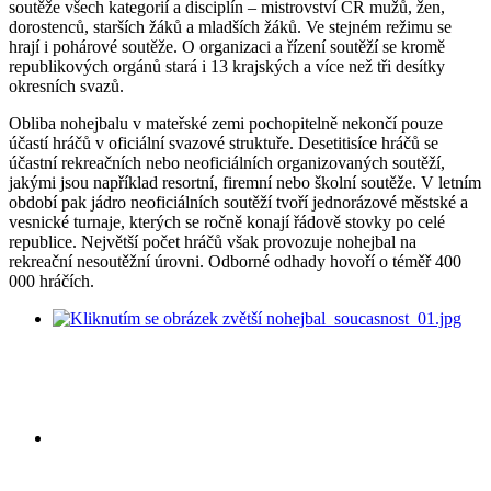
soutěže všech kategorií a disciplín – mistrovství ČR mužů, žen,
dorostenců, starších žáků a mladších žáků. Ve stejném režimu se
hrají i pohárové soutěže. O organizaci a řízení soutěží se kromě
republikových orgánů stará i 13 krajských a více než tři desítky
okresních svazů.
Obliba nohejbalu v mateřské zemi pochopitelně nekončí pouze
účastí hráčů v oficiální svazové struktuře. Desetitisíce hráčů se
účastní rekreačních nebo neoficiálních organizovaných soutěží,
jakými jsou například resortní, firemní nebo školní soutěže. V letním
období pak jádro neoficiálních soutěží tvoří jednorázové městské a
vesnické turnaje, kterých se ročně konají řádově stovky po celé
republice. Největší počet hráčů však provozuje nohejbal na
rekreační nesoutěžní úrovni. Odborné odhady hovoří o téměř 400
000 hráčích.