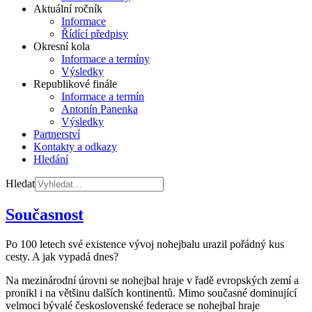
Aktuální ročník
Informace
Řídící předpisy
Okresní kola
Informace a termíny
Výsledky
Republikové finále
Informace a termín
Antonín Panenka
Výsledky
Partnerství
Kontakty a odkazy
Hledání
Hledat
Současnost
Po 100 letech své existence vývoj nohejbalu urazil pořádný kus
cesty. A jak vypadá dnes?
Na mezinárodní úrovni se nohejbal hraje v řadě evropských zemí a
pronikl i na většinu dalších kontinentů. Mimo současné dominující
velmoci bývalé československé federace se nohejbal hraje